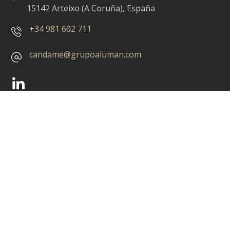
15142 Arteixo (A Coruña), España
+34 981 602 711
candame@grupoaluman.com
Áreas de negocio
Carpintería de madera
Contract
Rotulación