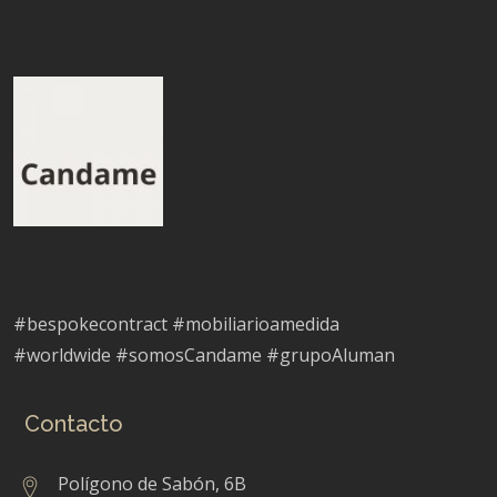
#bespokecontract #mobiliarioamedida
#worldwide #somosCandame #grupoAluman
Contacto
Polígono de Sabón, 6B