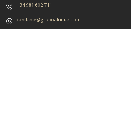
+34 981 602 711
candame@grupoaluman.com
Áreas de negocio
Carpintería de madera
Contract
Rotulación