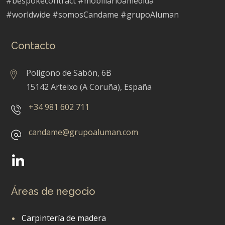
#bespokecontract #mobiliarioamedida
#worldwide #somosCandame #grupoAluman
Contacto
Polígono de Sabón, 6B
15142 Arteixo (A Coruña), España
+34 981 602 711
candame@grupoaluman.com
Áreas de negocio
Carpintería de madera