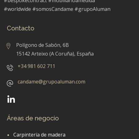
#bespokecontract #mobiliarioamedida
#worldwide #somosCandame #grupoAluman
Contacto
Polígono de Sabón, 6B
15142 Arteixo (A Coruña), España
+34 981 602 711
candame@grupoaluman.com
Áreas de negocio
Carpintería de madera