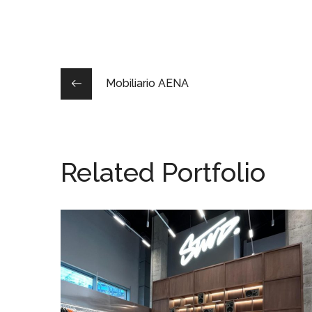
Mobiliario AENA
Related Portfolio
Pop-up store STWD en
Milán
RETAIL