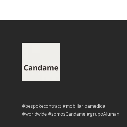
#bespokecontract #mobiliarioamedida
#worldwide #somosCandame #grupoAluman