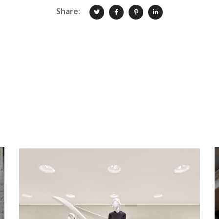
Share:
Esculturas retail
RETAIL