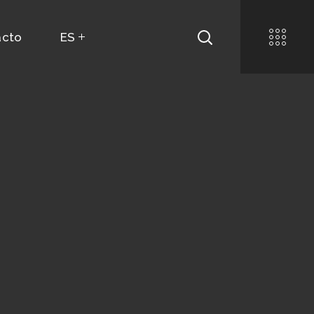
acto
ES